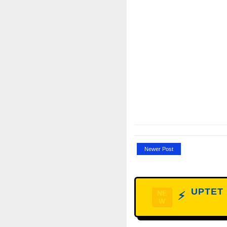
Newer Post
UPTET D
NE
⚡
W