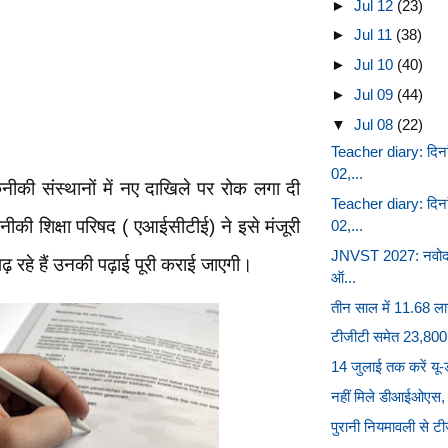
►
Jul 12
(23)
►
Jul 11
(38)
►
Jul 10
(40)
►
Jul 09
(44)
▼
Jul 08
(22)
Teacher diary: दिना
02,...
की संस्थानों में नए दाखिले पर रोक लगा दी
Teacher diary: दिना
ी शिक्षा परिषद ( एआईसीटीई) ने इसे मंजूरी
02,...
JNVST 2027: नवोदय व
पढ़ रहे हैं उनकी पढ़ाई पूरी कराई जाएगी।
ऑ...
तीन साल में 11.68 लाख 
टीजीटी समेत 23,800 पद
14 जुलाई तक करें यू
नहीं मिले डीआईओएस,
पुरानी नियमावली से टी