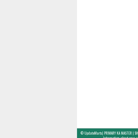
©
UpdateMarts| PRIMARY KA MASTER | SH