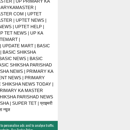
STER | UP PRIMARY KA
MARYKAMASTER |
STER COM | UPTET
STER | UPTET NEWS |
NEWS | UPTET HELP |
P TET NEWS | UP KA
TEMART |
 UPDATE MART | BASIC
| BASIC SHIKSHA
BASIC NEWS | BASIC
BASIC SHIKSHA PARISHAD
KSHA NEWS | PRIMARY KA
NT NEWS | PRIMARY
C SHIKSHA NEWS TODAY |
PRIMARY KA MASTER
SHIKSHA PARISHAD NEWS
HA | SUPER TET | प्राइमरी
ा न्यूज
 to personalise ads and to analyse traffic.