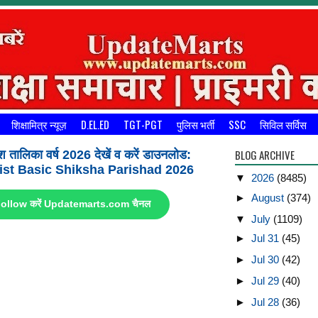
शिक्षामित्र न्यूज़
D.EL.ED
TGT-PGT
पुलिस भर्ती
SSC
सिविल सर्विस
BLOG ARCHIVE
श तालिका वर्ष 2026 देखें व करें डाउनलोड:
st Basic Shiksha Parishad 2026
▼
2026
(8485)
►
August
(374)
ए Follow करें Updatemarts.com चैनल
▼
July
(1109)
►
Jul 31
(45)
►
Jul 30
(42)
►
Jul 29
(40)
►
Jul 28
(36)