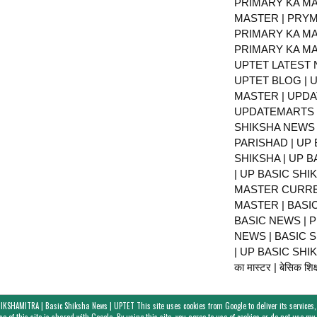
PRIMARY KA MA
MASTER | PRY
PRIMARY KA MA
PRIMARY KA MA
UPTET LATEST 
UPTET BLOG | U
MASTER | UPDA
UPDATEMARTS |
SHIKSHA NEWS 
PARISHAD | UP 
SHIKSHA | UP 
| UP BASIC SHI
MASTER CURRE
MASTER | BASI
BASIC NEWS | 
NEWS | BASIC 
| UP BASIC SHIKS
का मास्टर | बेसिक शिक्ष
IKSHAMITRA | Basic Shiksha News | UPTET
This site uses cookies from Google to deliver its services,