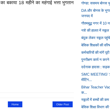
यों का बकाया 18 महीने का महंगाई भत्ता भुगतान
गोण्डा: ससमय बोनस भु
DA और बोनस के भुगत
जनपद में
गौतमबुद्ध नगर में 1
नशे की हालत में स्कूल 
बंदूक लेकर स्कूल पहुंचे
बेसिक शिक्षकों की वरिष
कर्मचारियों की मांगें पू
पुनरीक्षण कार्य न करन
दर्दनाक हादसा : सड़क द
SMC MEETING' S (नव
मीटिंग...
Bihar Teacher Vacan
क...
स्कूलों में बच्चों की 
Home
Older Post
बेसिक शिक्षा विभाग की भर