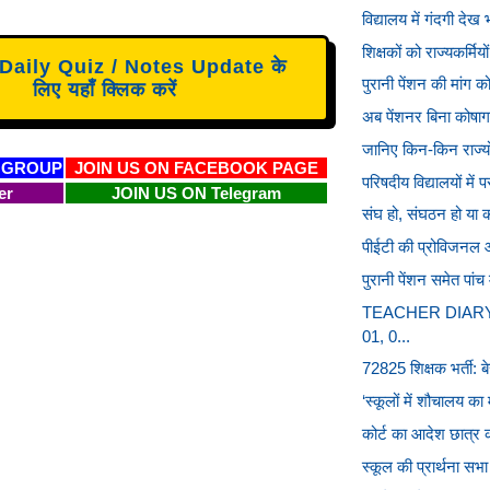
विद्यालय में गंदगी देख
शिक्षकों को राज्यकर्म
aily Quiz / Notes Update के
पुरानी पेंशन की मांग क
लिए यहाँ क्लिक करें
अब पेंशनर बिना कोषागार
जानिए किन-किन राज्यों 
 GROUP
JOIN US ON FACEBOOK PAGE
परिषदीय विद्यालयों में पर
er
JOIN US ON Telegram
संघ हो, संघठन हो या को
पीईटी की प्रोविजनल 
पुरानी पेंशन समेत पां
TEACHER DIARY : द
01, 0...
72825 शिक्षक भर्ती: ब
‘स्कूलों में शौचालय का 
कोर्ट का आदेश छात्र को
स्कूल की प्रार्थना सभ