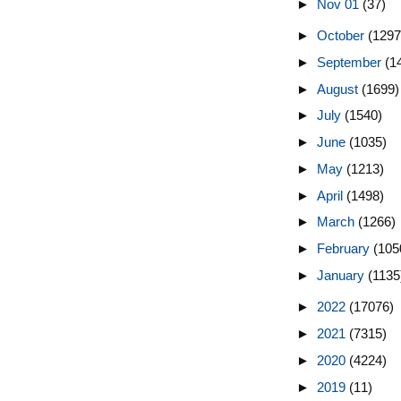
►
Nov 01
(37)
►
October
(1297
►
September
(1
►
August
(1699)
►
July
(1540)
►
June
(1035)
►
May
(1213)
►
April
(1498)
►
March
(1266)
►
February
(105
►
January
(1135
►
2022
(17076)
►
2021
(7315)
►
2020
(4224)
►
2019
(11)