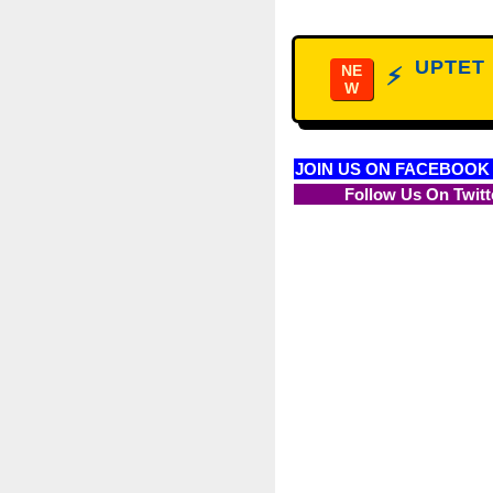
UPTET D
NE
⚡
W
JOIN US ON FACEBOOK
Follow Us On Twitt