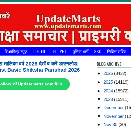
शिक्षामित्र न्यूज़
D.EL.ED
TGT-PGT
पुलिस भर्ती
SSC
सिविल सर्विस
BLOG ARCHIVE
श तालिका वर्ष 2026 देखें व करें डाउनलोड:
st Basic Shiksha Parishad 2026
►
2026
(8432)
►
2025
(14119)
ए Follow करें Updatemarts.com चैनल
►
2024
(15972)
▼
2023
(15911)
►
December
(15
▼
November
(12
►
Nov 30
(30)