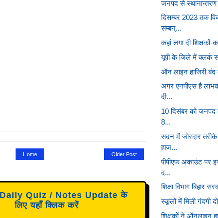
जनपद से स्थानान्तरण ह
दिसम्बर 2023 तक विक
सम्बन्...
कहां लगा दी शिक्षकों-क
यूपी के जिले में क्लर्
ऑन लाइन हाजिरी बंद कर
अगर एनपीएस है लाभका
दी...
10 दिसंबर को जनपद क
8...
सदन में जोरदार तरीके
हाज...
Home
Older Post
पीपीएफ अकाउंट पर इस
द...
शिक्षा विभाग बिहार सरका
aily Quiz / Notes Update के
स्कूलों में मिली गंदगी 
लिए यहाँ क्लिक करें
शिक्षकों ने ऑनलाइन ह