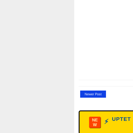
Newer Post
UPTET D
NE
⚡
W