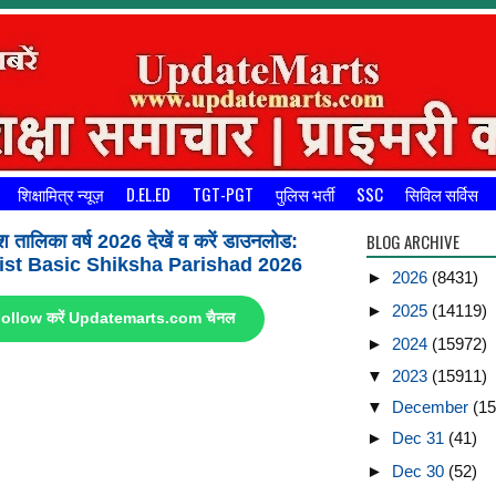
शिक्षामित्र न्यूज़
D.EL.ED
TGT-PGT
पुलिस भर्ती
SSC
सिविल सर्विस
BLOG ARCHIVE
श तालिका वर्ष 2026 देखें व करें डाउनलोड:
st Basic Shiksha Parishad 2026
►
2026
(8431)
►
2025
(14119)
ए Follow करें Updatemarts.com चैनल
►
2024
(15972)
▼
2023
(15911)
▼
December
(15
►
Dec 31
(41)
►
Dec 30
(52)