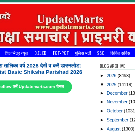
शिक्षामित्र न्यूज़
D.EL.ED
TGT-PGT
पुलिस भर्ती
SSC
सिविल सर्विस
BLOG ARCHIVE
श तालिका वर्ष 2026 देखें व करें डाउनलोड:
st Basic Shiksha Parishad 2026
►
2026
(8498)
▼
2025
(14119)
ए Follow करें Updatemarts.com चैनल
►
December
(13
►
November
(10
►
October
(1031
►
September
(1
►
August
(1300)