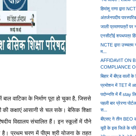
हिमांशु राणा द्वारा NC
अंतर्जनपदीय पारस्परि
जाली प्रमाणपत्रों पर 
एनसीटीई शपथपत्र हिंदी 
NCTE द्वारा उच्चतम न
म...
AFFIDAVIT ON 
COMPLIANCE OF
बिहार में बीएड वालों क
प्रमोशन में TET में आ
पदोन्नत्ति में मैं stay
ं बाल वाटिका के निर्माण पूरा हो चुका है, जिससे
पहली बार प्रेरणा पोर
इमरी की कक्षाएं आसानी से चल सके। बेसिक शिक्षा
स...
बीएसए ने तीन BEO क
दीय विद्यालय संचालित हैं। इन स्कूलों में पौने
यूपी के इस जिले के परिषद
 है। प्रथम चरण में पीएम श्री योजना के तहत