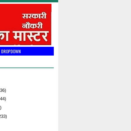
DROPDOWN
36)
44)
)
233)