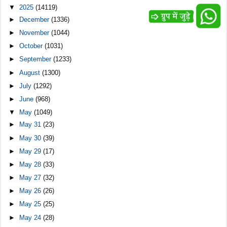
▼
2025
(14119)
►
December
(1336)
►
November
(1044)
►
October
(1031)
►
September
(1233)
►
August
(1300)
►
July
(1292)
►
June
(968)
▼
May
(1049)
►
May 31
(23)
►
May 30
(39)
►
May 29
(17)
►
May 28
(33)
►
May 27
(32)
►
May 26
(26)
►
May 25
(25)
►
May 24
(28)