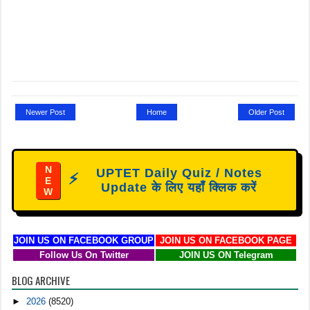
Newer Post
Home
Older Post
N
UPTET Daily Quiz / Notes
⚡
E
Update के लिए यहाँ क्लिक करें
W
JOIN US ON FACEBOOK GROUP
JOIN US ON FACEBOOK PAGE
Follow Us On Twitter
JOIN US ON Telegram
BLOG ARCHIVE
►
2026
(8520)