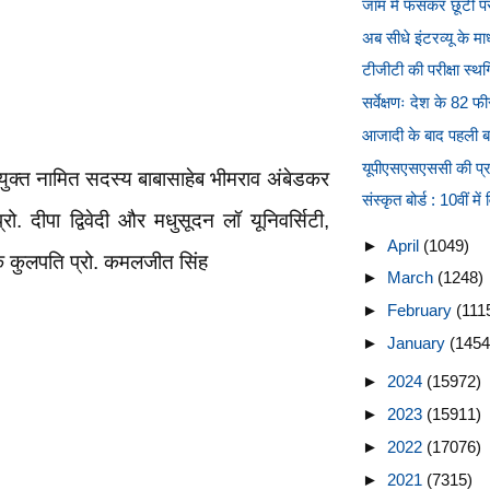
जाम में फंसकर छूटी परीक
अब सीधे इंटरव्यू के मा
टीजीटी की परीक्षा स्
सर्वेक्षणः देश के 82 फ
आजादी के बाद पहली बा
यूपीएसएसएससी की प्रा .
ियुक्त नामित सदस्य बाबासाहेब भीमराव अंबेडकर
संस्कृत बोर्ड : 10वीं में 
ो. दीपा द्विवेदी और मधुसूदन लॉ यूनिवर्सिटी,
►
April
(1049)
के कुलपति प्रो. कमलजीत सिंह
►
March
(1248)
►
February
(111
►
January
(1454
►
2024
(15972)
►
2023
(15911)
►
2022
(17076)
►
2021
(7315)