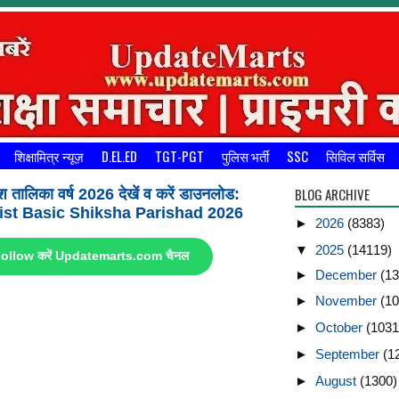
शिक्षामित्र न्यूज़
D.EL.ED
TGT-PGT
पुलिस भर्ती
SSC
सिविल सर्विस
BLOG ARCHIVE
श तालिका वर्ष 2026 देखें व करें डाउनलोड:
st Basic Shiksha Parishad 2026
►
2026
(8383)
▼
2025
(14119)
ए Follow करें Updatemarts.com चैनल
►
December
(13
►
November
(10
►
October
(1031
►
September
(1
►
August
(1300)