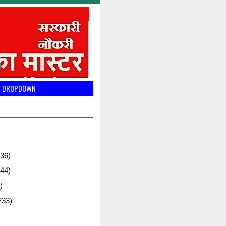
DROPDOWN
36)
44)
)
233)