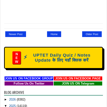
Newer Post
Home
Older Post
N
UPTET Daily Quiz / Notes
⚡
E
Update के लिए यहाँ क्लिक करें
W
JOIN US ON FACEBOOK GROUP
JOIN US ON FACEBOOK PAGE
Follow Us On Twitter
JOIN US ON Telegram
BLOG ARCHIVE
►
2026
(8382)
▼
2025
(14119)