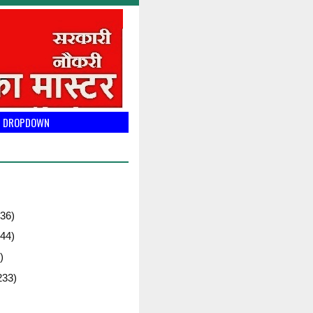
DROPDOWN
36)
44)
)
233)