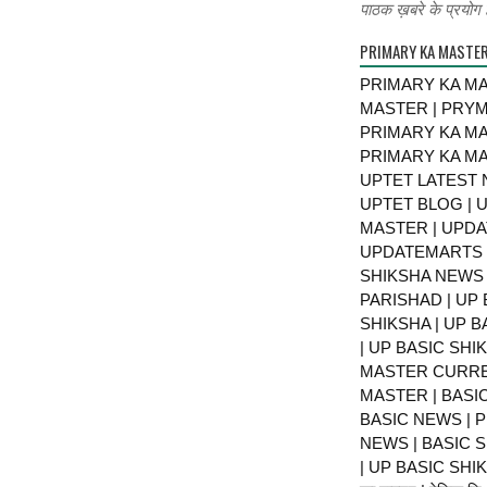
पाठक ख़बरे के प्रयोग ह
PRIMARY KA MASTE
PRIMARY KA MA
MASTER | PRY
PRIMARY KA MA
PRIMARY KA MA
UPTET LATEST 
UPTET BLOG | U
MASTER | UPDA
UPDATEMARTS |
SHIKSHA NEWS 
PARISHAD | UP 
SHIKSHA | UP 
| UP BASIC SHI
MASTER CURRE
MASTER | BASI
BASIC NEWS | 
NEWS | BASIC 
| UP BASIC SHIKS