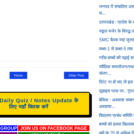
जनपद में संचालित अश
स...
उत्तराखंड : प्रदेश के मह
स्कूल मर्जर के विरुद्
SMC बैठक माह जुला
कक्षा-1 से कक्षा-5 तक 
गरीब बच्चों की पढ़ाई
स्वैछिक समायोजन/स्थ
संलग...
Home
Older Post
प्रिंट ना हो पाए तो इ
यूडाइस प्लस पर.. गूग
बेसिक : अवकाश सम्बन्
aily Quiz / Notes Update के
अवकाश...
लिए यहाँ क्लिक करें
विद्यालय प्रबंध समिति क
बच्चों को हलवा खिला
 GROUP
JOIN US ON FACEBOOK PAGE
यूपी के 25 से अधिक जिल