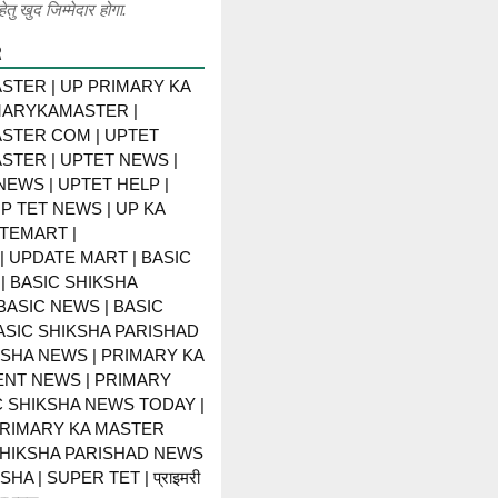
ेतु खुद जिम्मेदार होगा.
R
STER | UP PRIMARY KA
MARYKAMASTER |
STER COM | UPTET
STER | UPTET NEWS |
NEWS | UPTET HELP |
P TET NEWS | UP KA
TEMART |
 UPDATE MART | BASIC
| BASIC SHIKSHA
BASIC NEWS | BASIC
BASIC SHIKSHA PARISHAD
KSHA NEWS | PRIMARY KA
NT NEWS | PRIMARY
C SHIKSHA NEWS TODAY |
PRIMARY KA MASTER
SHIKSHA PARISHAD NEWS
HA | SUPER TET | प्राइमरी