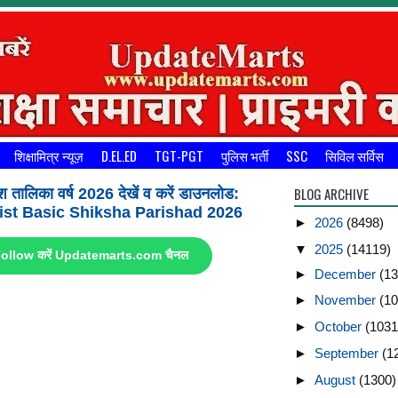
शिक्षामित्र न्यूज़
D.EL.ED
TGT-PGT
पुलिस भर्ती
SSC
सिविल सर्विस
BLOG ARCHIVE
श तालिका वर्ष 2026 देखें व करें डाउनलोड:
st Basic Shiksha Parishad 2026
►
2026
(8498)
▼
2025
(14119)
ए Follow करें Updatemarts.com चैनल
►
December
(13
►
November
(10
►
October
(1031
►
September
(1
►
August
(1300)