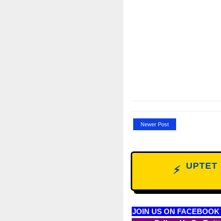
Newer Post
UPTET D
NE
⚡
W
JOIN US ON FACEBOOK