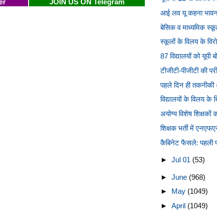
er
JOIN US ON Telegram
आई लव यू कहना भावनाओं
बेसिक व माध्यमिक स्कूलो
स्कूलों के विलय के वि
87 विद्यालयों को यूपी बो
टीजीटी-पीजीटी की परीक
पहले दिन ही तकनीकी
विद्यालयों के विलय के
अयोग्य विशेष शिक्षकों 
शिक्षक भर्ती में एनएफ
कैबिनेट फैसले: पहली प
►
Jul 01
(53)
►
June
(968)
►
May
(1049)
►
April
(1049)