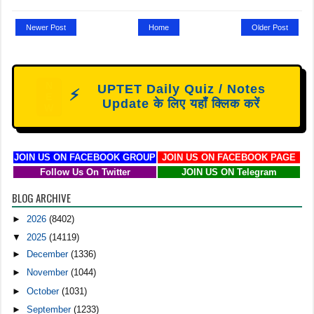
Newer Post
Home
Older Post
N
UPTET Daily Quiz / Notes
⚡
E
Update के लिए यहाँ क्लिक करें
W
JOIN US ON FACEBOOK GROUP
JOIN US ON FACEBOOK PAGE
Follow Us On Twitter
JOIN US ON Telegram
BLOG ARCHIVE
►
2026
(8402)
▼
2025
(14119)
►
December
(1336)
►
November
(1044)
►
October
(1031)
►
September
(1233)