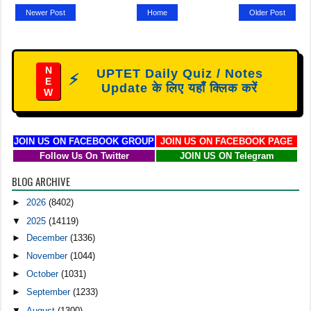
Newer Post
Home
Older Post
N
UPTET Daily Quiz / Notes
⚡
E
Update के लिए यहाँ क्लिक करें
W
JOIN US ON FACEBOOK GROUP
JOIN US ON FACEBOOK PAGE
Follow Us On Twitter
JOIN US ON Telegram
BLOG ARCHIVE
►
2026
(8402)
▼
2025
(14119)
►
December
(1336)
►
November
(1044)
►
October
(1031)
►
September
(1233)
▼
August
(1300)