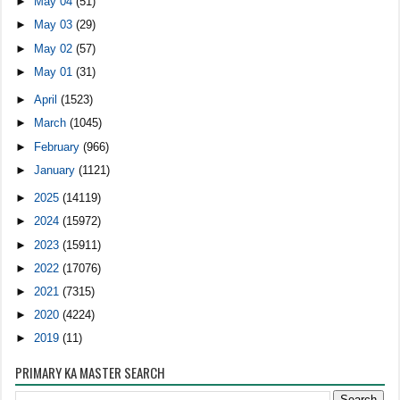
►
May 04
(51)
►
May 03
(29)
►
May 02
(57)
►
May 01
(31)
►
April
(1523)
►
March
(1045)
►
February
(966)
►
January
(1121)
►
2025
(14119)
►
2024
(15972)
►
2023
(15911)
►
2022
(17076)
►
2021
(7315)
►
2020
(4224)
►
2019
(11)
PRIMARY KA MASTER SEARCH