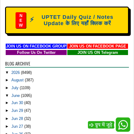
N
UPTET Daily Quiz / Notes
⚡
E
Update के लिए यहाँ क्लिक करें
W
JOIN US ON FACEBOOK GROUP
JOIN US ON FACEBOOK PAGE
Follow Us On Twitter
JOIN US ON Telegram
BLOG ARCHIVE
▼
2026
(8498)
►
August
(387)
►
July
(1109)
▼
June
(1095)
►
Jun 30
(40)
►
Jun 29
(47)
►
Jun 28
(32)
►
Jun 27
(38)