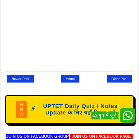
Newer Post
Home
Older Post
N
UPTET Daily Quiz / Notes
⚡
E
Update के लिए यहाँ क्लिक करें
W
JOIN US ON FACEBOOK GROUP
JOIN US ON FACEBOOK PAGE