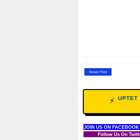
Newer Post
UPTET D
NE
⚡
W
JOIN US ON FACEBOOK
Follow Us On Twitt