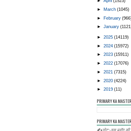
►
April
(1523)
►
March
(1045)
►
February
(966
►
January
(1121
►
2025
(14119)
►
2024
(15972)
►
2023
(15911)
►
2022
(17076)
►
2021
(7315)
►
2020
(4224)
►
2019
(11)
PRIMARY KA MASTE
PRIMARY KA MASTER
✍
नोट:-इस ब्लॉग की