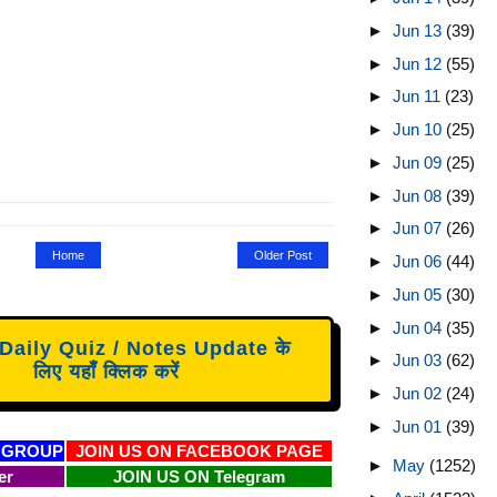
►
Jun 13
(39)
►
Jun 12
(55)
►
Jun 11
(23)
►
Jun 10
(25)
►
Jun 09
(25)
►
Jun 08
(39)
►
Jun 07
(26)
Home
Older Post
►
Jun 06
(44)
►
Jun 05
(30)
►
Jun 04
(35)
aily Quiz / Notes Update के
►
Jun 03
(62)
लिए यहाँ क्लिक करें
►
Jun 02
(24)
►
Jun 01
(39)
 GROUP
JOIN US ON FACEBOOK PAGE
►
May
(1252)
er
JOIN US ON Telegram