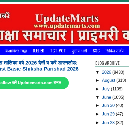
शिक्षामित्र न्यूज़
D.EL.ED
TGT-PGT
पुलिस भर्ती
SSC
सिविल सर्विस
BLOG ARCHIVE
श तालिका वर्ष 2026 देखें व करें डाउनलोड:
st Basic Shiksha Parishad 2026
▼
2026
(8430)
►
August
(319)
ए Follow करें Updatemarts.com चैनल
►
July
(1109)
▼
June
(1095)
►
Jun 30
(40)
►
Jun 29
(47)
►
Jun 28
(32)