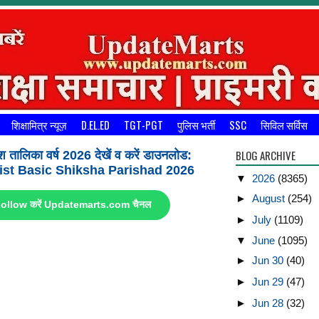
शिक्षामित्र न्यूज़
D.EL.ED
TGT-PGT
पुलिस भर्ती
SSC
सिविल सर्विस
BLOG ARCHIVE
श तालिका वर्ष 2026 देखें व करें डाउनलोड:
st Basic Shiksha Parishad 2026
▼
2026
(8365)
►
August
(254)
ए Follow करें Updatemarts.com चैनल
►
July
(1109)
▼
June
(1095)
►
Jun 30
(40)
►
Jun 29
(47)
►
Jun 28
(32)