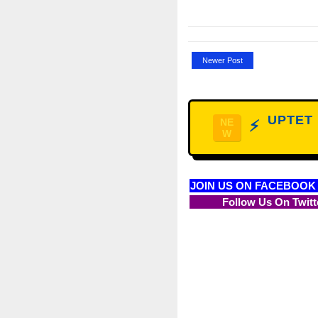
Newer Post
UPTET D
NE
⚡
W
JOIN US ON FACEBOOK
Follow Us On Twitt