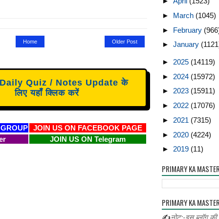
►
April
(1523)
►
March
(1045)
►
February
(966
Home
Older Post
►
January
(1121
►
2025
(14119)
►
2024
(15972)
aily Quiz / Notes Update के
►
2023
(15911)
लिए यहाँ क्लिक करें
►
2022
(17076)
►
2021
(7315)
 GROUP
JOIN US ON FACEBOOK PAGE
►
2020
(4224)
er
JOIN US ON Telegram
►
2019
(11)
PRIMARY KA MASTE
PRIMARY KA MASTER
✍
नोट:-इस ब्लॉग की