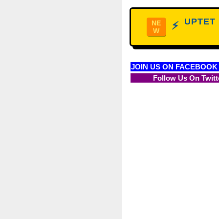
UPTET D
NE
⚡
W
JOIN US ON FACEBOOK
Follow Us On Twitt