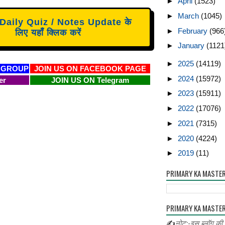
►
April
(1523)
►
March
(1045)
aily Quiz / Notes Update के
►
February
(966
लिए यहाँ क्लिक करें
►
January
(1121
►
2025
(14119)
 GROUP
JOIN US ON FACEBOOK PAGE
►
2024
(15972)
er
JOIN US ON Telegram
►
2023
(15911)
►
2022
(17076)
►
2021
(7315)
►
2020
(4224)
►
2019
(11)
PRIMARY KA MASTE
PRIMARY KA MASTER
✍
नोट:-इस ब्लॉग की