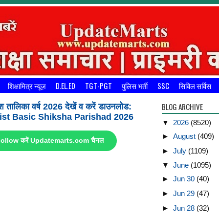
शिक्षामित्र न्यूज़
D.EL.ED
TGT-PGT
पुलिस भर्ती
SSC
सिविल सर्विस
BLOG ARCHIVE
श तालिका वर्ष 2026 देखें व करें डाउनलोड:
st Basic Shiksha Parishad 2026
▼
2026
(8520)
►
August
(409)
ए Follow करें Updatemarts.com चैनल
►
July
(1109)
▼
June
(1095)
►
Jun 30
(40)
►
Jun 29
(47)
►
Jun 28
(32)