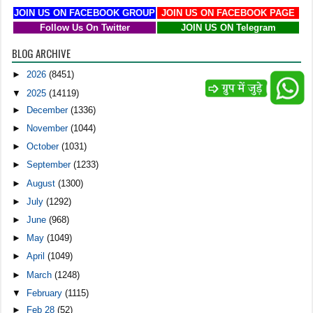
JOIN US ON FACEBOOK GROUP
JOIN US ON FACEBOOK PAGE
Follow Us On Twitter
JOIN US ON Telegram
BLOG ARCHIVE
►
2026
(8451)
▼
2025
(14119)
►
December
(1336)
►
November
(1044)
►
October
(1031)
►
September
(1233)
►
August
(1300)
►
July
(1292)
►
June
(968)
►
May
(1049)
►
April
(1049)
►
March
(1248)
▼
February
(1115)
►
Feb 28
(52)