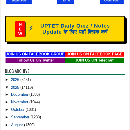
Newer Post
Home
Older Post
N
UPTET Daily Quiz / Notes
⚡
E
Update के लिए यहाँ क्लिक करें
W
JOIN US ON FACEBOOK GROUP
JOIN US ON FACEBOOK PAGE
Follow Us On Twitter
JOIN US ON Telegram
BLOG ARCHIVE
►
2026
(8451)
▼
2025
(14119)
►
December
(1336)
►
November
(1044)
►
October
(1031)
►
September
(1233)
►
August
(1300)