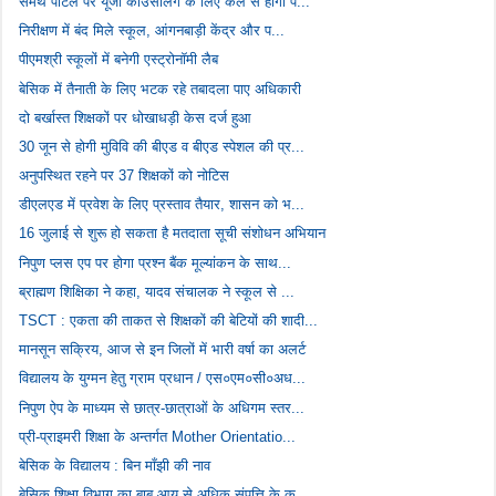
समर्थ पोर्टल पर यूजी काउंसलिंग के लिए कल से होगा प...
निरीक्षण में बंद मिले स्कूल, आंगनबाड़ी केंद्र और प...
पीएमश्री स्कूलों में बनेगी एस्ट्रोनॉमी लैब
बेसिक में तैनाती के लिए भटक रहे तबादला पाए अधिकारी
दो बर्खास्त शिक्षकों पर धोखाधड़ी केस दर्ज हुआ
30 जून से होगी मुविवि की बीएड व बीएड स्पेशल की प्र...
अनुपस्थित रहने पर 37 शिक्षकों को नोटिस
डीएलएड में प्रवेश के लिए प्रस्ताव तैयार, शासन को भ...
16 जुलाई से शुरू हो सकता है मतदाता सूची संशोधन अभियान
निपुण प्लस एप पर होगा प्रश्न बैंक मूल्यांकन के साथ...
ब्राह्मण शिक्षिका ने कहा, यादव संचालक ने स्कूल से ...
TSCT : एकता की ताकत से शिक्षकों की बेटियों की शादी...
मानसून सक्रिय, आज से इन जिलों में भारी वर्षा का अलर्ट
विद्यालय के युग्मन हेतु ग्राम प्रधान / एस०एम०सी०अध...
निपुण ऐप के माध्यम से छात्र-छात्राओं के अधिगम स्तर...
प्री-प्राइमरी शिक्षा के अन्तर्गत Mother Orientatio...
बेसिक के विद्यालय : बिन माँझी की नाव
बेसिक शिक्षा विभाग का बाबू आय से अधिक संपत्ति के क...