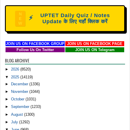
N
UPTET Daily Quiz / Notes
⚡
E
Update के लिए यहाँ क्लिक करें
W
JOIN US ON FACEBOOK GROUP
JOIN US ON FACEBOOK PAGE
Follow Us On Twitter
JOIN US ON Telegram
BLOG ARCHIVE
►
2026
(8520)
▼
2025
(14119)
►
December
(1336)
►
November
(1044)
►
October
(1031)
►
September
(1233)
►
August
(1300)
►
July
(1292)
▼
June
(968)