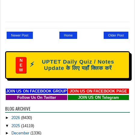
Newer Post
Home
Older Post
N
UPTET Daily Quiz / Notes
⚡
E
Update के लिए यहाँ क्लिक करें
W
JOIN US ON FACEBOOK GROUP
JOIN US ON FACEBOOK PAGE
Follow Us On Twitter
JOIN US ON Telegram
BLOG ARCHIVE
►
2026
(8430)
▼
2025
(14119)
►
December
(1336)