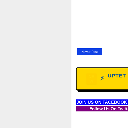
Newer Post
UPTET D
NE
⚡
W
JOIN US ON FACEBOOK
Follow Us On Twitt