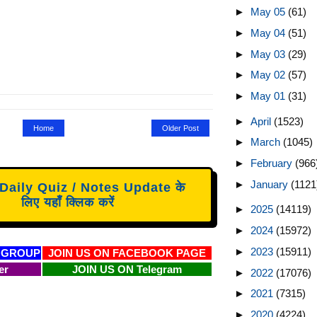
►
May 05
(61)
►
May 04
(51)
►
May 03
(29)
►
May 02
(57)
►
May 01
(31)
►
April
(1523)
Home
Older Post
►
March
(1045)
►
February
(966
►
January
(1121
aily Quiz / Notes Update के
लिए यहाँ क्लिक करें
►
2025
(14119)
►
2024
(15972)
►
2023
(15911)
 GROUP
JOIN US ON FACEBOOK PAGE
er
JOIN US ON Telegram
►
2022
(17076)
►
2021
(7315)
►
2020
(4224)