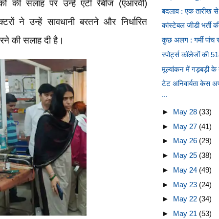
कों की सलाह पर उन्हें एंटी रेबीज (एआरवी)
बदलाव : एक तारीख से ट्
टरों ने उन्हें सावधानी बरतने और निर्धारित
कांस्टेबल जीडी भर्ती की
रने की सलाह दी है।
कुछ अलग : गर्मी पांच 
स्पोर्ट्स कॉलेजों की
मूल्यांकन में गड़बड़ी के
टेट अनिवार्यता केस 
...
►
May 28
(33)
►
May 27
(41)
►
May 26
(29)
►
May 25
(38)
►
May 24
(49)
►
May 23
(24)
►
May 22
(34)
►
May 21
(53)