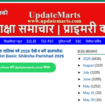
शिक्षामित्र न्यूज़
D.EL.ED
TGT-PGT
पुलिस भर्ती
SSC
सिविल सर्विस
BLOG ARCHIVE
श तालिका वर्ष 2026 देखें व करें डाउनलोड:
st Basic Shiksha Parishad 2026
▼
2026
(8430)
►
August
(319)
ए Follow करें Updatemarts.com चैनल
►
July
(1109)
►
June
(1095)
▼
May
(1252)
►
May 31
(33)
►
May 30
(16)