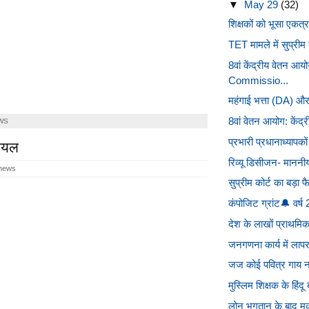
▼
May 29
(32)
शिक्षकों को भूसा एकत्र
TET मामले में सुप्रीम
8वां केंद्रीय वेतन आ
Commissio...
महंगाई भत्ता (DA) और 
8वां वेतन आयोग: केंद्री
WS
घायल
प्रभारी प्रधानाध्यापको
रिव्यू डिसीजन- माननी
 news
सुप्रीम कोर्ट का बड़
कंपोजिट ग्रांट🔔 वर्ष 
देश के लाखों प्राथमिक श
जनगणना कार्य में लापरव
जज कोई पवित्र गाय नही
मुस्लिम शिक्षक के हिंद
लोन भुगतान के बाद मक