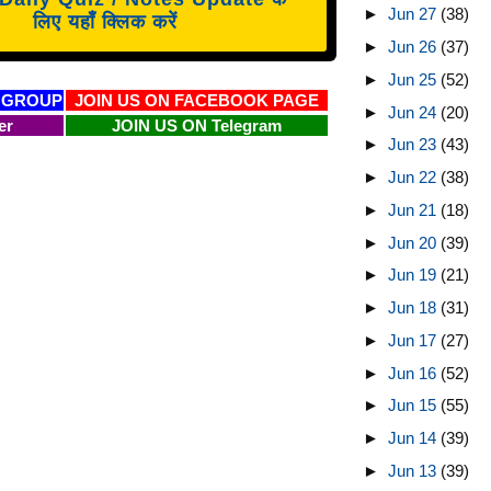
►
Jun 27
(38)
लिए यहाँ क्लिक करें
►
Jun 26
(37)
►
Jun 25
(52)
 GROUP
JOIN US ON FACEBOOK PAGE
►
Jun 24
(20)
er
JOIN US ON Telegram
►
Jun 23
(43)
►
Jun 22
(38)
►
Jun 21
(18)
►
Jun 20
(39)
►
Jun 19
(21)
►
Jun 18
(31)
►
Jun 17
(27)
►
Jun 16
(52)
►
Jun 15
(55)
►
Jun 14
(39)
►
Jun 13
(39)