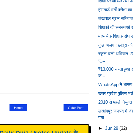
शिक्षा-परीक्षा व्यवस्थ
होमगार्ड भर्ती परीक्षा 
लेखपाल ग्राम सचिवालय म
शिक्षकों की समस्याओं स
माध्यमिक शिक्षक संघ स
कुछ अलग : छात्रा को पर
स्कूल चलो अभियान 2
जु...
₹13,000 सस्ता हुआ स
क...
WhatsApp ने भारत में
उत्तर प्रदेश पुलिस भर्ती
2010 से पहले नियुक्त 
Home
Older Post
लखीमपुर जनपद में वि
गया
►
Jun 28
(32)
aily Quiz / Notes Update के