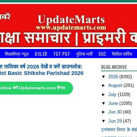
शिक्षामित्र न्यूज़
D.EL.ED
TGT-PGT
पुलिस भर्ती
SSC
सिविल सर्विस
BLOG ARCHIVE
श तालिका वर्ष 2026 देखें व करें डाउनलोड:
st Basic Shiksha Parishad 2026
▼
2026
(8392)
►
August
(281)
ए Follow करें Updatemarts.com चैनल
►
July
(1109)
▼
June
(1095)
►
Jun 30
(40)
▼
Jun 29
(47)
ट्रांसफर लिस्ट के संब