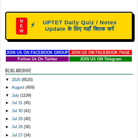
N
UPTET Daily Quiz / Notes
⚡
E
Update के लिए यहाँ क्लिक करें
W
JOIN US ON FACEBOOK GROUP
JOIN US ON FACEBOOK PAGE
Follow Us On Twitter
JOIN US ON Telegram
BLOG ARCHIVE
▼
2026
(8520)
►
August
(409)
▼
July
(1109)
►
Jul 31
(45)
►
Jul 30
(42)
►
Jul 29
(40)
►
Jul 28
(36)
►
Jul 27
(34)