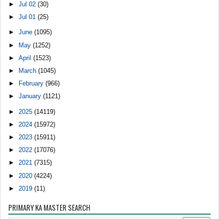
►
Jul 02
(30)
►
Jul 01
(25)
►
June
(1095)
►
May
(1252)
►
April
(1523)
►
March
(1045)
►
February
(966)
►
January
(1121)
►
2025
(14119)
►
2024
(15972)
►
2023
(15911)
►
2022
(17076)
►
2021
(7315)
►
2020
(4224)
►
2019
(11)
PRIMARY KA MASTER SEARCH