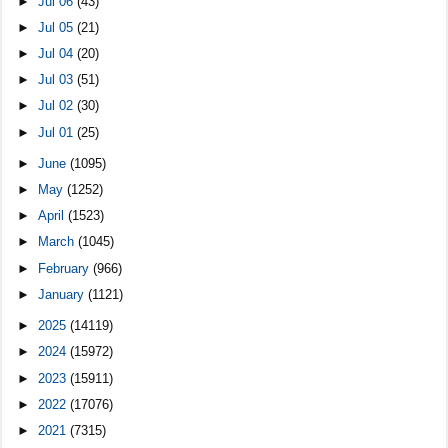
►
Jul 06
(43)
►
Jul 05
(21)
►
Jul 04
(20)
►
Jul 03
(51)
►
Jul 02
(30)
►
Jul 01
(25)
►
June
(1095)
►
May
(1252)
►
April
(1523)
►
March
(1045)
►
February
(966)
►
January
(1121)
►
2025
(14119)
►
2024
(15972)
►
2023
(15911)
►
2022
(17076)
►
2021
(7315)