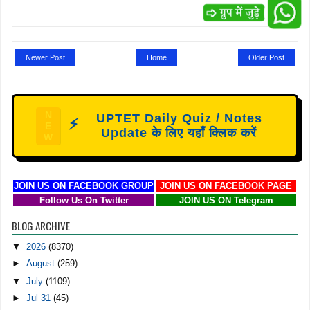
Newer Post
Home
Older Post
N
UPTET Daily Quiz / Notes
⚡
E
Update के लिए यहाँ क्लिक करें
W
JOIN US ON FACEBOOK GROUP
JOIN US ON FACEBOOK PAGE
Follow Us On Twitter
JOIN US ON Telegram
BLOG ARCHIVE
▼
2026
(8370)
►
August
(259)
▼
July
(1109)
►
Jul 31
(45)