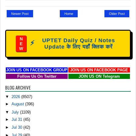
Newer Post
Home
Older Post
N
UPTET Daily Quiz / Notes
⚡
E
Update के लिए यहाँ क्लिक करें
W
JOIN US ON FACEBOOK GROUP
JOIN US ON FACEBOOK PAGE
Follow Us On Twitter
JOIN US ON Telegram
BLOG ARCHIVE
▼
2026
(8507)
►
August
(396)
▼
July
(1109)
►
Jul 31
(45)
►
Jul 30
(42)
►
Jul 29
(40)