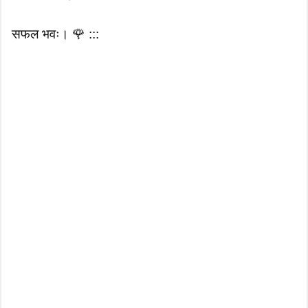
सफल भवः। 🌹 :::