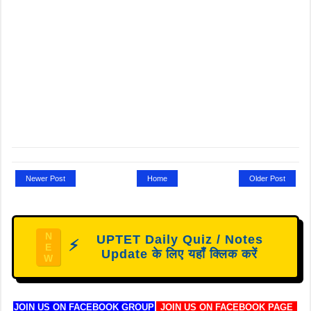
Newer Post
Home
Older Post
N
UPTET Daily Quiz / Notes
⚡
E
Update के लिए यहाँ क्लिक करें
W
JOIN US ON FACEBOOK GROUP
JOIN US ON FACEBOOK PAGE