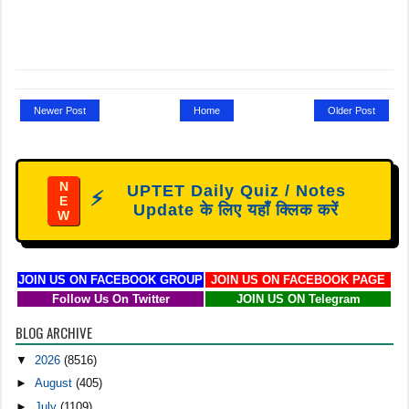
Newer Post
Home
Older Post
N
UPTET Daily Quiz / Notes
⚡
E
Update के लिए यहाँ क्लिक करें
W
JOIN US ON FACEBOOK GROUP
JOIN US ON FACEBOOK PAGE
Follow Us On Twitter
JOIN US ON Telegram
BLOG ARCHIVE
▼
2026
(8516)
►
August
(405)
►
July
(1109)