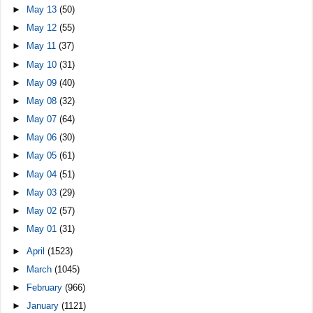
►
May 13
(50)
►
May 12
(55)
►
May 11
(37)
►
May 10
(31)
►
May 09
(40)
►
May 08
(32)
►
May 07
(64)
►
May 06
(30)
►
May 05
(61)
►
May 04
(51)
►
May 03
(29)
►
May 02
(57)
►
May 01
(31)
►
April
(1523)
►
March
(1045)
►
February
(966)
►
January
(1121)