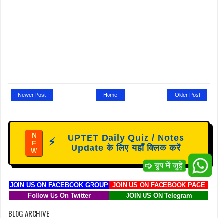
Newer Post
Home
Older Post
N
UPTET Daily Quiz / Notes
⚡
E
Update के लिए यहाँ क्लिक करें
W
JOIN US ON FACEBOOK GROUP
JOIN US ON FACEBOOK PAGE
Follow Us On Twitter
JOIN US ON Telegram
BLOG ARCHIVE