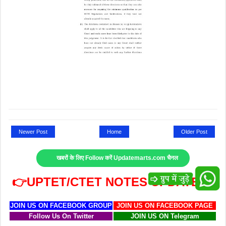
Newer Post
Home
Older Post
खबरों के लिए Follow करें Updatemarts.com चैनल
👉UPTET/CTET NOTES UPDATE
JOIN US ON FACEBOOK GROUP
JOIN US ON FACEBOOK PAGE
Follow Us On Twitter
JOIN US ON Telegram