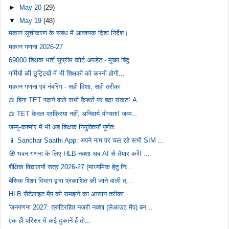
►
May 20
(29)
▼
May 19
(48)
मकान सूचीकरण के संबंध में आवश्यक दिशा निर्देश।
मकान गणना 2026-27
69000 शिक्षक भर्ती सुप्रीम कोर्ट अपडेट:- मुख्य बिंदु
गर्मियों की छुट्टियों में भी शिक्षकों को करनी होगी...
मकान गणना एवं नंबरिंग - सही दिशा, सही तरीका
⚖️ बिना TET पढ़ाने वाले सभी कैडरों पर बढ़ा संकट! A...
⚖️ TET केवल प्रक्रिया नहीं, अनिवार्य योग्यता! जम्म...
जम्मू-कश्मीर में भी अब शिक्षक नियुक्तियाँ पूर्णतः ...
📱 Sanchar Saathi App: अपने नाम पर चल रहे सभी SIM ...
🧭 भवन गणना के लिए HLB नक्शा अब AI से तैयार करें! ...
शैक्षिक विद्यालयों सत्र 2026-27 (माध्यमिक हेतु निः...
बेसिक शिक्षा विभाग द्वारा प्रकाशित की जाने वाली त्...
HLB सैटेलाइट मैप को समझने का आसान तरीका
'जनगणना 2027: त्रुटिरहित नजरी नक्शा (लेआउट मैप) बन...
एक ही परिसर में कई दुकानें हैं तो...