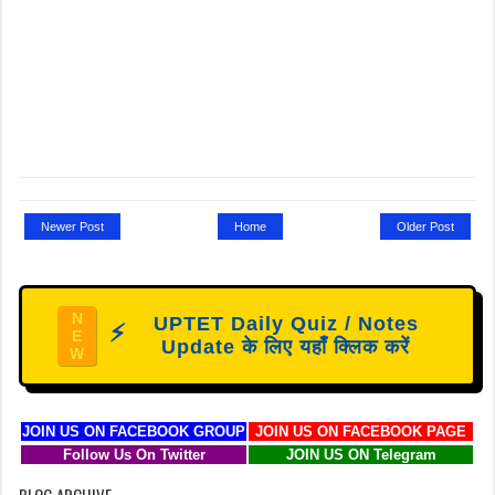
Newer Post
Home
Older Post
N
UPTET Daily Quiz / Notes
⚡
E
Update के लिए यहाँ क्लिक करें
W
JOIN US ON FACEBOOK GROUP
JOIN US ON FACEBOOK PAGE
Follow Us On Twitter
JOIN US ON Telegram