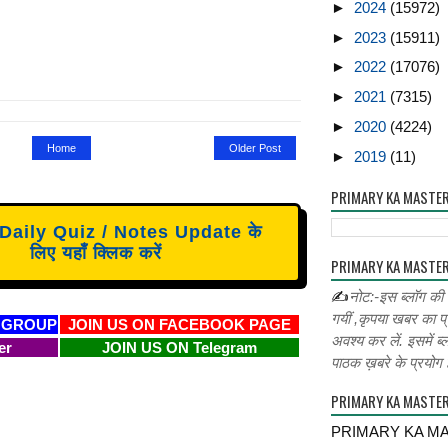
►
2024
(15972)
►
2023
(15911)
►
2022
(17076)
►
2021
(7315)
►
2020
(4224)
Home
Older Post
►
2019
(11)
PRIMARY KA MASTE
aily Quiz / Notes Update के
लिए यहाँ क्लिक करें
PRIMARY KA MASTER
✍
नोट:-इस ब्लॉग की
गयीं ,कृपया खबर का प्
 GROUP
JOIN US ON FACEBOOK PAGE
अवश्य कर लें. इसमें ब्
er
JOIN US ON Telegram
पाठक ख़बरे के प्रयोग ह
PRIMARY KA MASTE
PRIMARY KA MA