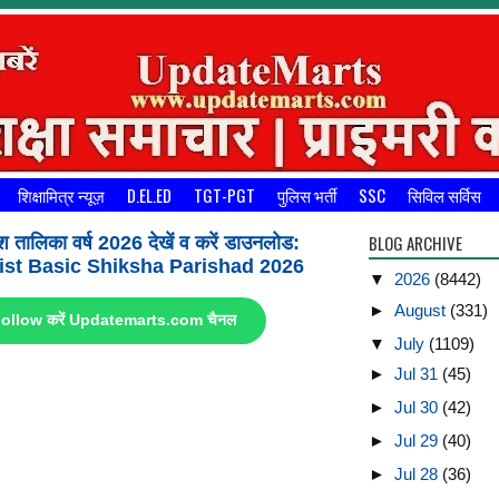
शिक्षामित्र न्यूज़
D.EL.ED
TGT-PGT
पुलिस भर्ती
SSC
सिविल सर्विस
BLOG ARCHIVE
श तालिका वर्ष 2026 देखें व करें डाउनलोड:
st Basic Shiksha Parishad 2026
▼
2026
(8442)
►
August
(331)
ए Follow करें Updatemarts.com चैनल
▼
July
(1109)
►
Jul 31
(45)
►
Jul 30
(42)
►
Jul 29
(40)
►
Jul 28
(36)