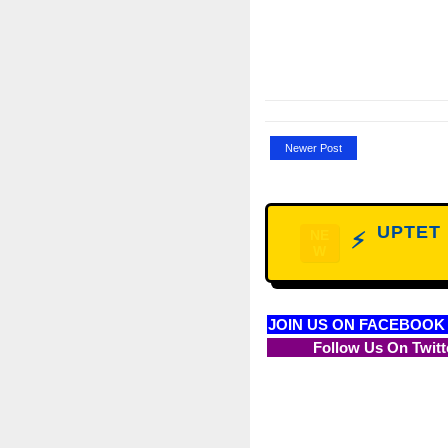
Newer Post
UPTET D
NE
⚡
W
JOIN US ON FACEBOOK
Follow Us On Twitt