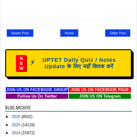
Newer Post
Home
Older Post
N
UPTET Daily Quiz / Notes
⚡
E
Update के लिए यहाँ क्लिक करें
W
JOIN US ON FACEBOOK GROUP
JOIN US ON FACEBOOK PAGE
Follow Us On Twitter
JOIN US ON Telegram
BLOG ARCHIVE
►
2026
(8502)
►
2025
(14119)
►
2024
(15972)