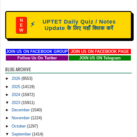
N
UPTET Daily Quiz / Notes
⚡
E
Update के लिए यहाँ क्लिक करें
W
JOIN US ON FACEBOOK GROUP
JOIN US ON FACEBOOK PAGE
Follow Us On Twitter
JOIN US ON Telegram
BLOG ARCHIVE
►
2026
(8553)
►
2025
(14119)
►
2024
(15972)
▼
2023
(15911)
►
December
(1540)
►
November
(1224)
►
October
(1297)
▼
September
(1414)