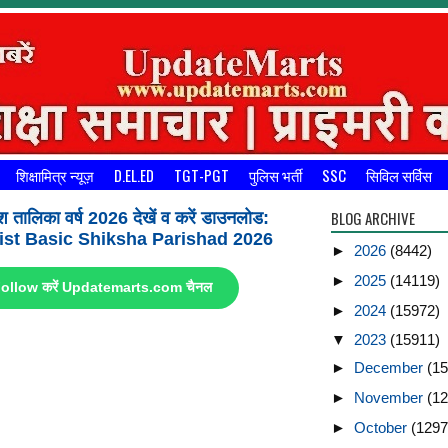
शिक्षामित्र न्यूज़
D.EL.ED
TGT-PGT
पुलिस भर्ती
SSC
सिविल सर्विस
BLOG ARCHIVE
श तालिका वर्ष 2026 देखें व करें डाउनलोड:
st Basic Shiksha Parishad 2026
►
2026
(8442)
►
2025
(14119)
ए Follow करें Updatemarts.com चैनल
►
2024
(15972)
▼
2023
(15911)
►
December
(15
►
November
(12
►
October
(1297