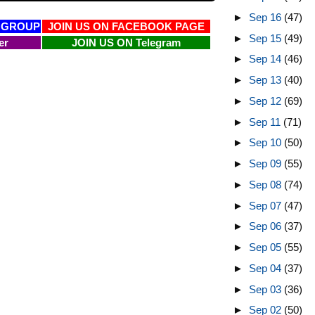
►
Sep 16
(47)
 GROUP
JOIN US ON FACEBOOK PAGE
►
Sep 15
(49)
er
JOIN US ON Telegram
►
Sep 14
(46)
►
Sep 13
(40)
►
Sep 12
(69)
►
Sep 11
(71)
►
Sep 10
(50)
►
Sep 09
(55)
►
Sep 08
(74)
►
Sep 07
(47)
►
Sep 06
(37)
►
Sep 05
(55)
►
Sep 04
(37)
►
Sep 03
(36)
►
Sep 02
(50)