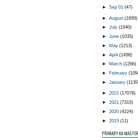
►
Sep 01
(47)
►
August
(1699)
►
July
(1540)
►
June
(1035)
►
May
(1213)
►
April
(1498)
►
March
(1266)
►
February
(105
►
January
(1135
►
2022
(17076)
►
2021
(7315)
►
2020
(4224)
►
2019
(11)
PRIMARY KA MASTE