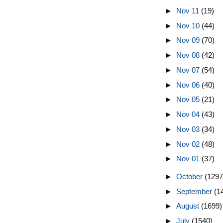
►
Nov 11
(19)
►
Nov 10
(44)
►
Nov 09
(70)
►
Nov 08
(42)
►
Nov 07
(54)
►
Nov 06
(40)
►
Nov 05
(21)
►
Nov 04
(43)
►
Nov 03
(34)
►
Nov 02
(48)
►
Nov 01
(37)
►
October
(1297
►
September
(1
►
August
(1699)
►
July
(1540)