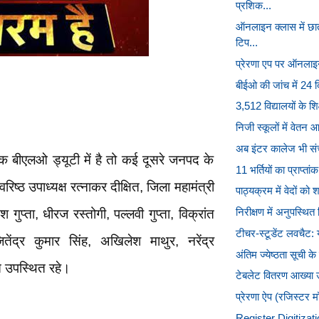
प्रशिक...
ऑनलाइन क्लास में छा
टिप...
प्रेरणा एप पर ऑनलाइन 
बीईओ की जांच में 24 द
3,512 विद्यालयों के श
निजी स्कूलों में वेतन
अब इंटर कालेज भी संच
षक बीएलओ ड्यूटी में है तो कई दूसरे जनपद के
11 भर्तियों का प्राप
ा वरिष्ठ उपाध्यक्ष रत्नाकर दीक्षित, जिला महामंत्री
पाठ्यक्रम में वेदों को
निरीक्षण में अनुपस्थित 
 गुप्ता, धीरज रस्तोगी, पल्लवी गुप्ता, विक्रांत
टीचर-स्टूडेंट लवचैट: य
तेंद्र कुमार सिंह, अखिलेश माथुर, नरेंद्र
अंतिम ज्येष्ठता सूची के 
त उपस्थित रहे।
टेबलेट वितरण आख्या उप
प्रेरणा ऐप (रजिस्टर म
Register Digitizat