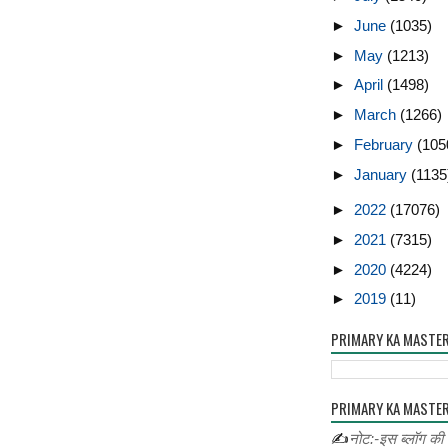
►
June
(1035)
►
May
(1213)
►
April
(1498)
►
March
(1266)
►
February
(105
►
January
(1135
►
2022
(17076)
►
2021
(7315)
►
2020
(4224)
►
2019
(11)
PRIMARY KA MASTE
PRIMARY KA MASTER
✍
नोट:-इस ब्लॉग की