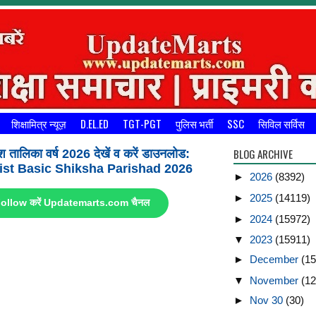
शिक्षामित्र न्यूज़
D.EL.ED
TGT-PGT
पुलिस भर्ती
SSC
सिविल सर्विस
BLOG ARCHIVE
श तालिका वर्ष 2026 देखें व करें डाउनलोड:
st Basic Shiksha Parishad 2026
►
2026
(8392)
►
2025
(14119)
ए Follow करें Updatemarts.com चैनल
►
2024
(15972)
▼
2023
(15911)
►
December
(15
▼
November
(12
►
Nov 30
(30)