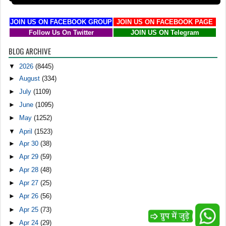
JOIN US ON FACEBOOK GROUP
JOIN US ON FACEBOOK PAGE
Follow Us On Twitter
JOIN US ON Telegram
BLOG ARCHIVE
▼
2026
(8445)
►
August
(334)
►
July
(1109)
►
June
(1095)
►
May
(1252)
▼
April
(1523)
►
Apr 30
(38)
►
Apr 29
(59)
►
Apr 28
(48)
►
Apr 27
(25)
►
Apr 26
(56)
►
Apr 25
(73)
►
Apr 24
(29)