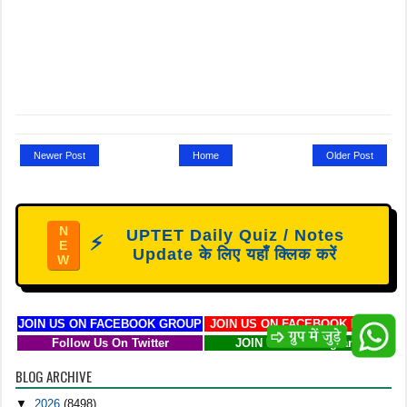
Newer Post
Home
Older Post
N
UPTET Daily Quiz / Notes
⚡
E
Update के लिए यहाँ क्लिक करें
W
JOIN US ON FACEBOOK GROUP
JOIN US ON FACEBOOK PAGE
Follow Us On Twitter
JOIN US ON Telegram
BLOG ARCHIVE
▼
2026
(8498)