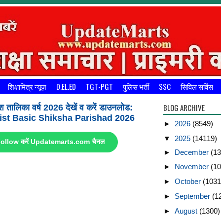
शिक्षामित्र न्यूज़
D.EL.ED
TGT-PGT
पुलिस भर्ती
SSC
सिविल सर्विस
BLOG ARCHIVE
श तालिका वर्ष 2026 देखें व करें डाउनलोड:
st Basic Shiksha Parishad 2026
►
2026
(8549)
▼
2025
(14119)
ए Follow करें Updatemarts.com चैनल
►
December
(13
►
November
(10
►
October
(1031
►
September
(1
►
August
(1300)