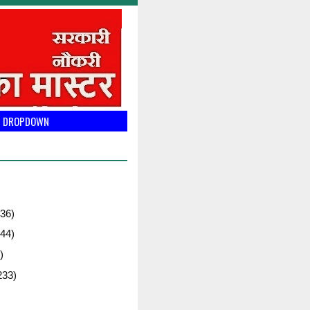
DROPDOWN
36)
44)
)
233)