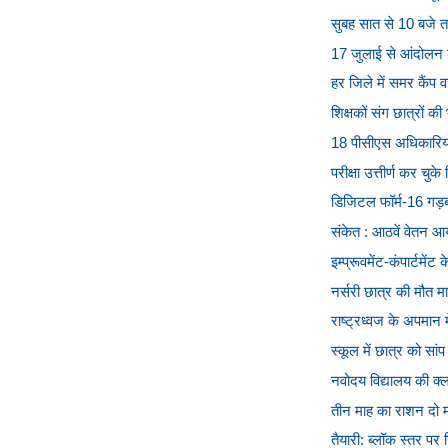
सुबह सात से 10 बजे 
17 जुलाई से आंदोलन शु
हर जिले में समर कैंप वाल
शिक्षकों संग छात्रों 
18 पीसीएस अधिकारियो
परीक्षा उत्तीर्ण कर चुके 
डिजिटल फॉर्म-16 गड़
संकेत : आठवें वेतन आयोग
इम्प्रूवमेंट-कंपार्टमे
नर्सरी छात्र की मौत मामल
राष्ट्रध्वज के अपमान म
स्कूल में छात्र को सां
नवोदय विद्यालय की क्लर
तीन माह का राशन दो महीन
तैयारी: ब्लॉक स्तर पर