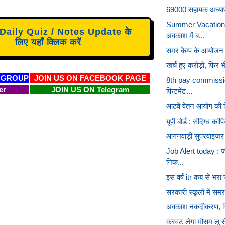
69000 सहायक अध्यापक भ
Summer Vacation 
aily Quiz / Notes Update के
अवकाश में ब...
लिए यहाँ क्लिक करें
समर कैम्प के आयोजन के
खर्च हुए करोड़ों, फिर 
 GROUP
JOIN US ON FACEBOOK PAGE
8th pay commission
er
JOIN US ON Telegram
फिटमेंट...
आठवें वेतन आयोग की सि
यूपी बोर्ड : संदिग्ध कॉ
आंगनवाड़ी सुपरवाइजर
Job Alert today : ज
निक...
इस वर्ष itr कब से भरा 
सरकारी स्कूलों में सम
अवकाश नकदीकरण, चिकित
करवट लेगा मौसम लू से