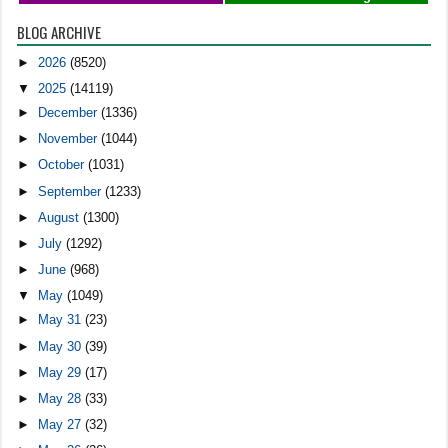
BLOG ARCHIVE
►
2026
(8520)
▼
2025
(14119)
►
December
(1336)
►
November
(1044)
►
October
(1031)
►
September
(1233)
►
August
(1300)
►
July
(1292)
►
June
(968)
▼
May
(1049)
►
May 31
(23)
►
May 30
(39)
►
May 29
(17)
►
May 28
(33)
►
May 27
(32)