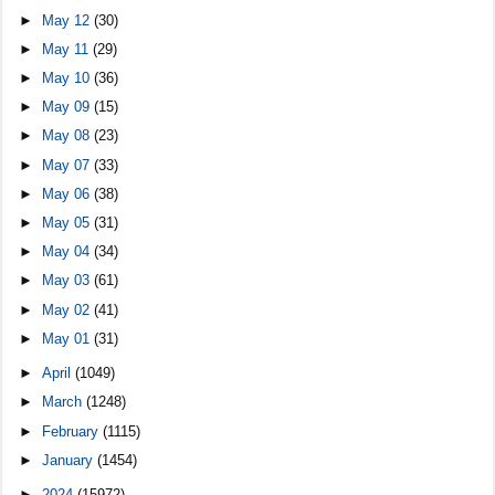
►
May 12
(30)
►
May 11
(29)
►
May 10
(36)
►
May 09
(15)
►
May 08
(23)
►
May 07
(33)
►
May 06
(38)
►
May 05
(31)
►
May 04
(34)
►
May 03
(61)
►
May 02
(41)
►
May 01
(31)
►
April
(1049)
►
March
(1248)
►
February
(1115)
►
January
(1454)
►
2024
(15972)