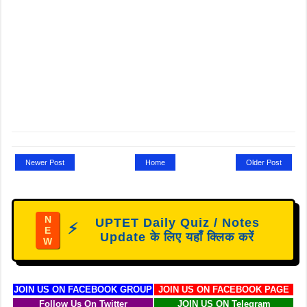
Newer Post
Home
Older Post
N
UPTET Daily Quiz / Notes
⚡
E
Update के लिए यहाँ क्लिक करें
W
JOIN US ON FACEBOOK GROUP
JOIN US ON FACEBOOK PAGE
Follow Us On Twitter
JOIN US ON Telegram