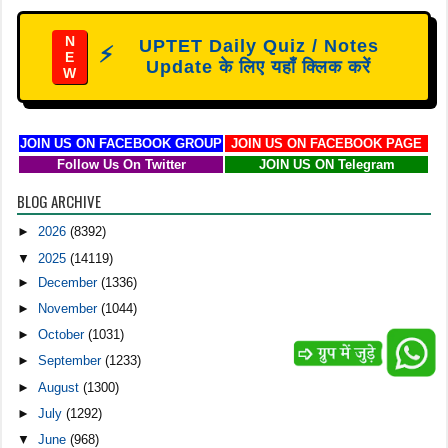
N
UPTET Daily Quiz / Notes
⚡
E
Update के लिए यहाँ क्लिक करें
W
JOIN US ON FACEBOOK GROUP
JOIN US ON FACEBOOK PAGE
Follow Us On Twitter
JOIN US ON Telegram
BLOG ARCHIVE
►
2026
(8392)
▼
2025
(14119)
►
December
(1336)
►
November
(1044)
►
October
(1031)
►
September
(1233)
►
August
(1300)
►
July
(1292)
▼
June
(968)