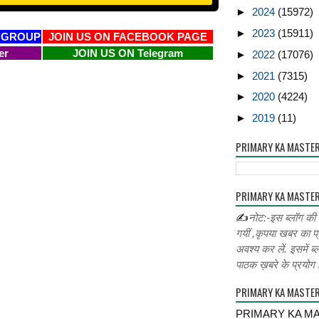
►
2024
(15972)
►
2023
(15911)
 GROUP
JOIN US ON FACEBOOK PAGE
er
JOIN US ON Telegram
►
2022
(17076)
►
2021
(7315)
►
2020
(4224)
►
2019
(11)
PRIMARY KA MASTE
PRIMARY KA MASTER
✍
नोट:-इस ब्लॉग की
गयीं ,कृपया खबर का प्
अवश्य कर लें. इसमें ब्
पाठक ख़बरे के प्रयोग ह
PRIMARY KA MASTE
PRIMARY KA MA