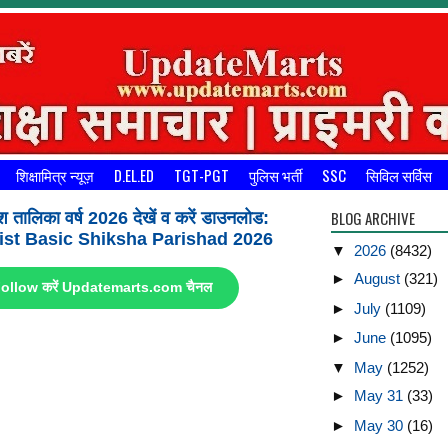
शिक्षामित्र न्यूज़
D.EL.ED
TGT-PGT
पुलिस भर्ती
SSC
सिविल सर्विस
BLOG ARCHIVE
श तालिका वर्ष 2026 देखें व करें डाउनलोड:
st Basic Shiksha Parishad 2026
▼
2026
(8432)
►
August
(321)
ए Follow करें Updatemarts.com चैनल
►
July
(1109)
►
June
(1095)
▼
May
(1252)
►
May 31
(33)
►
May 30
(16)