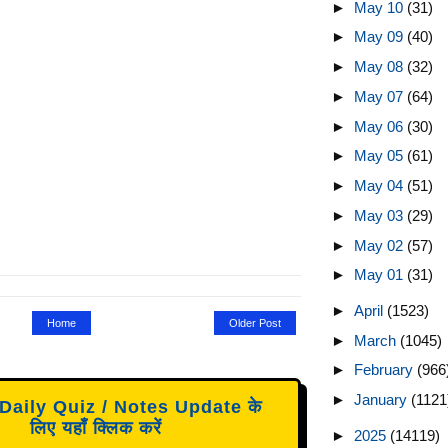
►
May 10
(31)
►
May 09
(40)
►
May 08
(32)
►
May 07
(64)
►
May 06
(30)
►
May 05
(61)
►
May 04
(51)
►
May 03
(29)
►
May 02
(57)
►
May 01
(31)
►
April
(1523)
Home
Older Post
►
March
(1045)
►
February
(966
►
January
(1121
aily Quiz / Notes Update के
लिए यहाँ क्लिक करें
►
2025
(14119)