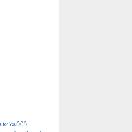
 for You👇👇👇