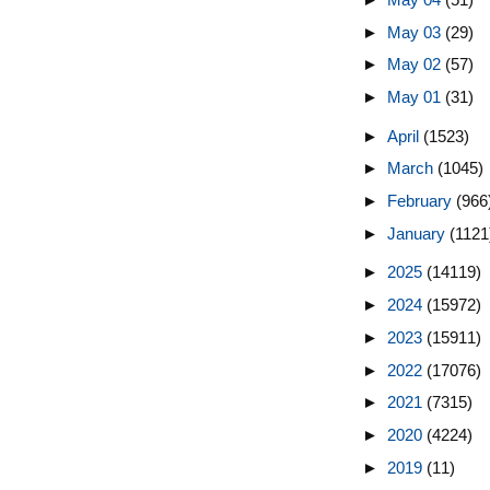
►
May 03
(29)
►
May 02
(57)
►
May 01
(31)
►
April
(1523)
►
March
(1045)
►
February
(966
►
January
(1121
►
2025
(14119)
►
2024
(15972)
►
2023
(15911)
►
2022
(17076)
►
2021
(7315)
►
2020
(4224)
►
2019
(11)