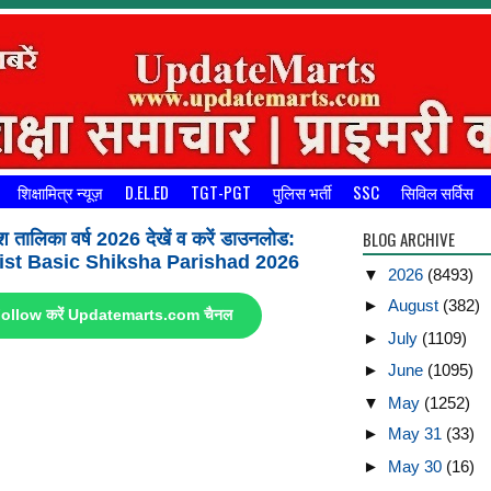
शिक्षामित्र न्यूज़
D.EL.ED
TGT-PGT
पुलिस भर्ती
SSC
सिविल सर्विस
BLOG ARCHIVE
श तालिका वर्ष 2026 देखें व करें डाउनलोड:
st Basic Shiksha Parishad 2026
▼
2026
(8493)
►
August
(382)
ए Follow करें Updatemarts.com चैनल
►
July
(1109)
►
June
(1095)
▼
May
(1252)
►
May 31
(33)
►
May 30
(16)