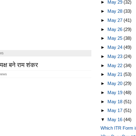
►
May 29
(32)
►
May 28
(33)
►
May 27
(41)
►
May 26
(29)
►
May 25
(38)
►
May 24
(49)
WS
►
May 23
(24)
यक्ष बने राम शंकर
►
May 22
(34)
►
May 21
(53)
 news
►
May 20
(29)
►
May 19
(48)
►
May 18
(51)
►
May 17
(51)
▼
May 16
(44)
Which ITR Form is