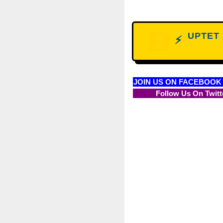
UPTET D
NE
⚡
W
JOIN US ON FACEBOOK
Follow Us On Twitt