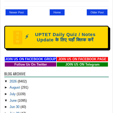
Newer Post
Home
Older Post
N
UPTET Daily Quiz / Notes
⚡
E
Update के लिए यहाँ क्लिक करें
W
JOIN US ON FACEBOOK GROUP
JOIN US ON FACEBOOK PAGE
Follow Us On Twitter
JOIN US ON Telegram
BLOG ARCHIVE
▼
2026
(8402)
►
August
(291)
►
July
(1109)
▼
June
(1095)
►
Jun 30
(40)