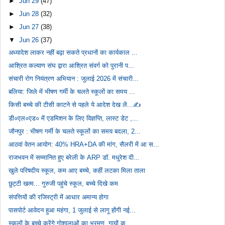
►
Jun 29
(47)
►
Jun 28
(32)
►
Jun 27
(38)
▼
Jun 26
(37)
अध्यादेश लाकर नहीं बढ़ा सकते प्रधानों का कार्यकाल ...
आश्रित कल्याण संघ द्वारा आश्रित संवर्ग को पुरानी प...
संचारी रोग नियंत्रण अभियान : जुलाई 2026 में संचारी...
बलिया: जिले में भीषण गर्मी के चलते स्कूलों का समय ...
किसी बच्चे की टीसी काटने से पहले ये आदेश देख लें...✍️
डी०एल०एड० में एडमिशन के लिए विज्ञप्ति, लास्ट डेट ,...
जौनपुर : भीषण गर्मी के चलते स्कूलों का समय बदला, 2...
आठवां वेतन आयोग: 40% HRA+DA की मांग, सैलरी में आ स...
राजभवन में सम्मानित हुए बरेली के ARP डॉ. मधुरेश दी...
खुले परिषदीय स्कूल, कम आए बच्चे, कहीं लटका मिला ताला
छुट्टी खत्म... गुरुजी पहुंचे स्कूल, बच्चे दिखे कम
संपत्तियों की रजिस्ट्री में आधार अमान्य होगा
पासपोर्ट आवेदन हुआ महंगा, 1 जुलाई से लागू होंगी नई...
स्कूलों के बच्चे करेंगे गोशालाओं का भ्रमण, गायों क...