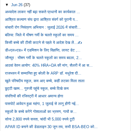
▼
Jun 26
(37)
अध्यादेश लाकर नहीं बढ़ा सकते प्रधानों का कार्यकाल ...
आश्रित कल्याण संघ द्वारा आश्रित संवर्ग को पुरानी प...
संचारी रोग नियंत्रण अभियान : जुलाई 2026 में संचारी...
बलिया: जिले में भीषण गर्मी के चलते स्कूलों का समय ...
किसी बच्चे की टीसी काटने से पहले ये आदेश देख लें...✍️
डी०एल०एड० में एडमिशन के लिए विज्ञप्ति, लास्ट डेट ,...
जौनपुर : भीषण गर्मी के चलते स्कूलों का समय बदला, 2...
आठवां वेतन आयोग: 40% HRA+DA की मांग, सैलरी में आ स...
राजभवन में सम्मानित हुए बरेली के ARP डॉ. मधुरेश दी...
खुले परिषदीय स्कूल, कम आए बच्चे, कहीं लटका मिला ताला
छुट्टी खत्म... गुरुजी पहुंचे स्कूल, बच्चे दिखे कम
संपत्तियों की रजिस्ट्री में आधार अमान्य होगा
पासपोर्ट आवेदन हुआ महंगा, 1 जुलाई से लागू होंगी नई...
स्कूलों के बच्चे करेंगे गोशालाओं का भ्रमण, गायों क...
सोना 2,800 रुपये सस्ता, चांदी भी 5,000 रुपये टूटी
APAR ID बनाने की डेडलाइन 30 जून तय, सभी BSA-BEO को...