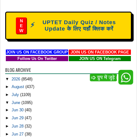
N
UPTET Daily Quiz / Notes
⚡
E
Update के लिए यहाँ क्लिक करें
W
JOIN US ON FACEBOOK GROUP
JOIN US ON FACEBOOK PAGE
Follow Us On Twitter
JOIN US ON Telegram
BLOG ARCHIVE
▼
2026
(8548)
►
August
(437)
►
July
(1109)
▼
June
(1095)
►
Jun 30
(40)
►
Jun 29
(47)
►
Jun 28
(32)
►
Jun 27
(38)