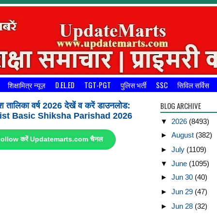
शिक्षामित्र न्यूज़
D.EL.ED
TGT-PGT
पुलिस भर्ती
SSC
सिविल सर्विस
BLOG ARCHIVE
श तालिका वर्ष 2026 देखें व करें डाउनलोड:
st Basic Shiksha Parishad 2026
▼
2026
(8493)
►
August
(382)
ए Follow करें Updatemarts.com चैनल
►
July
(1109)
▼
June
(1095)
►
Jun 30
(40)
►
Jun 29
(47)
►
Jun 28
(32)