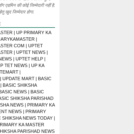
लॉग एडमिन की कोई जिम्मेदारी नहीं है.
ेतु खुद जिम्मेदार होगा.
R
STER | UP PRIMARY KA
MARYKAMASTER |
STER COM | UPTET
STER | UPTET NEWS |
NEWS | UPTET HELP |
P TET NEWS | UP KA
TEMART |
 UPDATE MART | BASIC
| BASIC SHIKSHA
BASIC NEWS | BASIC
BASIC SHIKSHA PARISHAD
KSHA NEWS | PRIMARY KA
NT NEWS | PRIMARY
C SHIKSHA NEWS TODAY |
PRIMARY KA MASTER
SHIKSHA PARISHAD NEWS