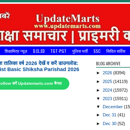
शिक्षामित्र न्यूज़
D.EL.ED
TGT-PGT
पुलिस भर्ती
SSC
सिविल सर्विस
BLOG ARCHIVE
श तालिका वर्ष 2026 देखें व करें डाउनलोड:
st Basic Shiksha Parishad 2026
►
2026
(8394)
►
2025
(14119)
ए Follow करें Updatemarts.com चैनल
►
2024
(15972)
▼
2023
(15911)
▼
December
(15
►
Dec 31
(41)
►
Dec 30
(52)