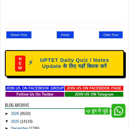
Newer Post
Home
Older Post
N
UPTET Daily Quiz / Notes
⚡
E
Update के लिए यहाँ क्लिक करें
W
JOIN US ON FACEBOOK GROUP
JOIN US ON FACEBOOK PAGE
Follow Us On Twitter
JOIN US ON Telegram
BLOG ARCHIVE
►
2026
(8520)
▼
2025
(14119)
►
December
(1336)