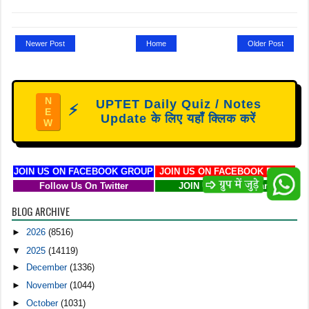
Newer Post
Home
Older Post
N
UPTET Daily Quiz / Notes
⚡
E
Update के लिए यहाँ क्लिक करें
W
JOIN US ON FACEBOOK GROUP
JOIN US ON FACEBOOK PAGE
Follow Us On Twitter
JOIN US ON Telegram
BLOG ARCHIVE
►
2026
(8516)
▼
2025
(14119)
►
December
(1336)
►
November
(1044)
►
October
(1031)