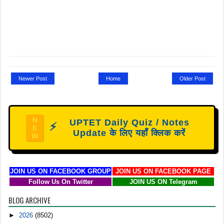
Newer Post
Home
Older Post
N
UPTET Daily Quiz / Notes
⚡
E
Update के लिए यहाँ क्लिक करें
W
JOIN US ON FACEBOOK GROUP
JOIN US ON FACEBOOK PAGE
Follow Us On Twitter
JOIN US ON Telegram
BLOG ARCHIVE
►
2026
(8502)