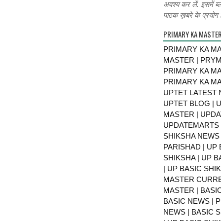
अवश्य कर लें. इसमें ब्
पाठक ख़बरे के प्रयोग ह
PRIMARY KA MASTE
PRIMARY KA MA
MASTER | PRY
PRIMARY KA MA
PRIMARY KA MA
UPTET LATEST 
UPTET BLOG | U
MASTER | UPDA
UPDATEMARTS |
SHIKSHA NEWS 
PARISHAD | UP 
SHIKSHA | UP 
| UP BASIC SHI
MASTER CURRE
MASTER | BASI
BASIC NEWS | 
NEWS | BASIC 