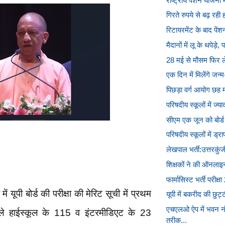
राष्ट्रीय पेंशन योजना 
गिरते रुपये से बढ़ रही ह
रिटायरमेंट के बाद पें
मैदानों में लू के थपेड़े,
28 मई से मौसम फिर 
एक दिन में मिलेंगे जन्म-
पिछड़ा वर्ग आयोग छह माह
परिषदीय स्कूलों में ज्या
सीएम एक जून को बोर्ड क
परिषदीय स्कूलों में ड
लेखपाल भर्ती:उत्तरकुं
शिक्षकों ने की ऑनलाइन
फार्मासिस्ट भर्ती परीक्
ें यूपी बोर्ड की परीक्षा की मेरिट सूची में प्रथम
यूपी में बकरीद की छुट्
एचएलओ ऐप में भवन न
ाले हाईस्कूल के 115 व इंटरमीडिएट के 23
तरीक...