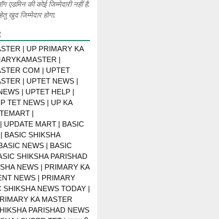
लॉग एडमिन की कोई जिम्मेदारी नहीं है.
ेतु खुद जिम्मेदार होगा.
R
STER | UP PRIMARY KA
MARYKAMASTER |
STER COM | UPTET
STER | UPTET NEWS |
NEWS | UPTET HELP |
P TET NEWS | UP KA
TEMART |
 UPDATE MART | BASIC
| BASIC SHIKSHA
BASIC NEWS | BASIC
BASIC SHIKSHA PARISHAD
KSHA NEWS | PRIMARY KA
NT NEWS | PRIMARY
C SHIKSHA NEWS TODAY |
PRIMARY KA MASTER
SHIKSHA PARISHAD NEWS