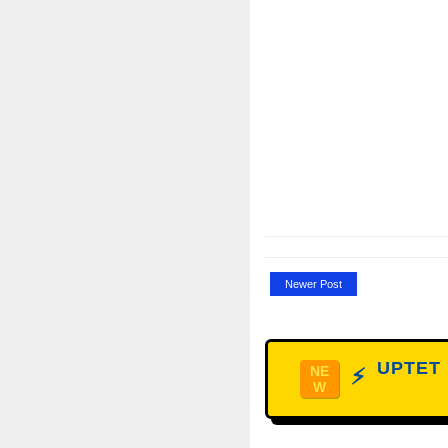
Newer Post
UPTET D
NE
⚡
W