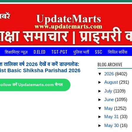
शिक्षामित्र न्यूज़
D.EL.ED
TGT-PGT
पुलिस भर्ती
SSC
सिविल सर्विस
BLOG ARCHIVE
श तालिका वर्ष 2026 देखें व करें डाउनलोड:
st Basic Shiksha Parishad 2026
▼
2026
(8402)
►
August
(291)
ए Follow करें Updatemarts.com चैनल
►
July
(1109)
►
June
(1095)
▼
May
(1252)
►
May 31
(33)
►
May 30
(16)