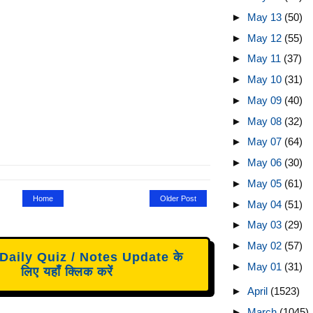
►
May 13
(50)
►
May 12
(55)
►
May 11
(37)
►
May 10
(31)
►
May 09
(40)
►
May 08
(32)
►
May 07
(64)
►
May 06
(30)
►
May 05
(61)
Home
Older Post
►
May 04
(51)
►
May 03
(29)
►
May 02
(57)
aily Quiz / Notes Update के
►
May 01
(31)
लिए यहाँ क्लिक करें
►
April
(1523)
►
March
(1045)